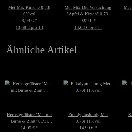
Met-Mix-Kirsche 0,73l
Met-Mix-Die Versuchung
Met-
6%vol
"Apfel & Kirsch" 0,73l
9,99 €
*
7,5%vol
9,99 €
*
13,68 € pro 1 l
13,68 € pro 1 l
Ähnliche Artikel
Herbstgeflüster "Met mit
Eukalyptushonig Met
Ka
Birne & Zimt" 0,73l
0,73l 11%vol
14,99 €
7,5%vol
*
14,99 €
*