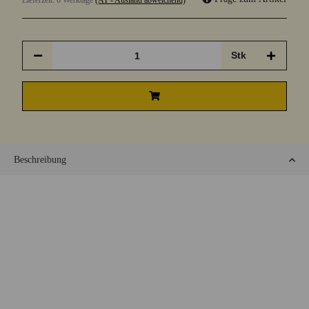
Lieferzeit:
0 Werktage
(AT - Ausland abweichend)
Stk
Beschreibung
Unser mit dem Saft von Waldbeeren verfeinerter Met kommt süß
und beerig daher.
Honigwein(Met)-Mischgetränk mit Fruchtsaftmischung
730ml
8%vol