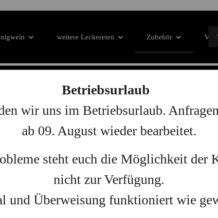
nigwein
weitere Leckereien
Zubehör
VIP-
Betriebsurlaub
den wir uns im Betriebsurlaub. Anfrage
spiel "Meteln"
ab 09. August wieder bearbeitet.
robleme steht euch die Möglichkeit der
Artikel pro Seite
nicht zur Verfügung.
l und Überweisung funktioniert wie ge
ER
AUF LAGER
AU