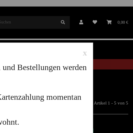
Mitgliedschaft
0,00 €
x
n und Bestellungen werden
 Kartenzahlung momentan
Artikel 1 - 5 von 5
wohnt.
F LAGER
AUF LAGER