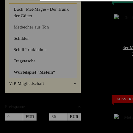
Buch: Met-Magie - Der Trunk
der Götter
Metbecher aus Ton
Schilder
3er M
Schilf Trinkhalme
Tragetasche
Würfelspiel "Meteln"
VIP-Mitgliedschaft
AUSVER
Preisspanne
EUR
EUR