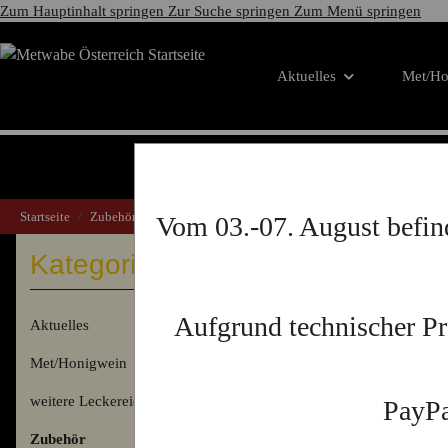
Zum Hauptinhalt springen
Zur Suche springen
Zum Menü springen
Aktuelles
Met/Ho
Startseite
Zubehör
Würfelspiel "Meteln"
Vom 03.-07. August befin
Würfel
Kategorien
Aufgrund technischer P
Aktuelles
Sortierung
Met/Honigwein
weitere Leckereien
PayPa
Zubehör
AUF LAG