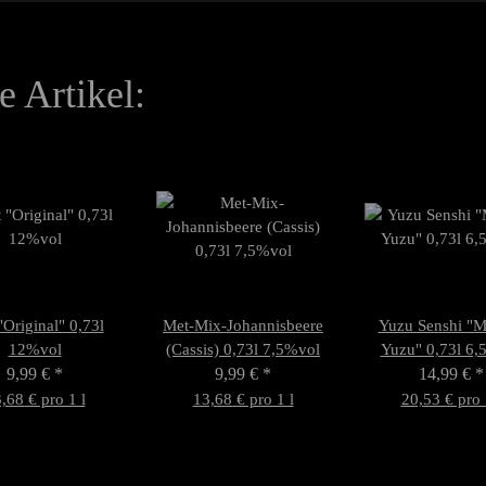
 Artikel:
"Original" 0,73l
Met-Mix-Johannisbeere
Yuzu Senshi "M
12%vol
(Cassis) 0,73l 7,5%vol
Yuzu" 0,73l 6,
9,99 €
*
9,99 €
*
14,99 €
*
,68 € pro 1 l
13,68 € pro 1 l
20,53 € pro 