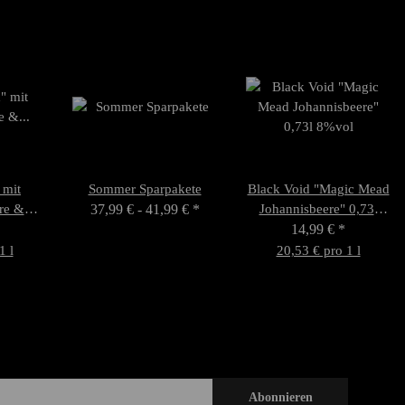
 mit
Sommer Sparpakete
Black Void "Magic Mead
re &
37,99 € -
41,99 €
*
Johannisbeere" 0,73l
 9%vol
14,99 €
8%vol
*
1 l
20,53 € pro 1 l
Abonnieren