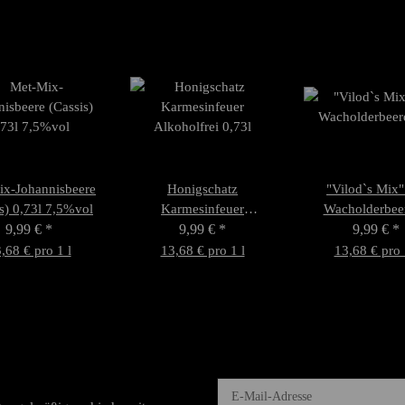
ix-Johannisbeere
Honigschatz
"Vilod`s Mix"
s) 0,73l 7,5%vol
Karmesinfeuer
Wacholderbee
9,99 €
*
Alkoholfrei 0,73l
9,99 €
*
Waldhonig 0,73l
9,99 €
*
,68 € pro 1 l
13,68 € pro 1 l
13,68 € pro 