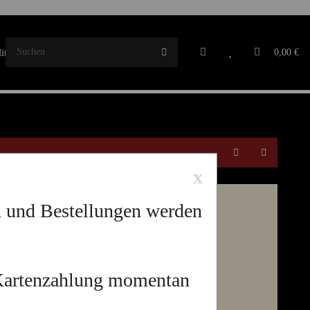
tgliedschaft
0,00 €
x
n und Bestellungen werden
beere 0,73l 11%vol
 Kartenzahlung momentan