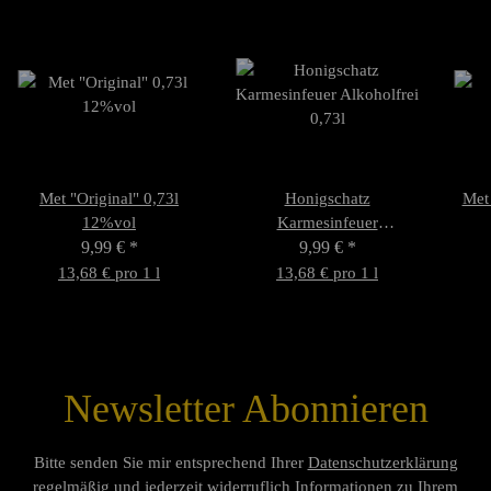
Met "Original" 0,73l
Honigschatz
Met
12%vol
Karmesinfeuer
9,99 €
*
Alkoholfrei 0,73l
9,99 €
*
13,68 € pro 1 l
13,68 € pro 1 l
Newsletter Abonnieren
Bitte senden Sie mir entsprechend Ihrer
Datenschutzerklärung
regelmäßig und jederzeit widerruflich Informationen zu Ihrem