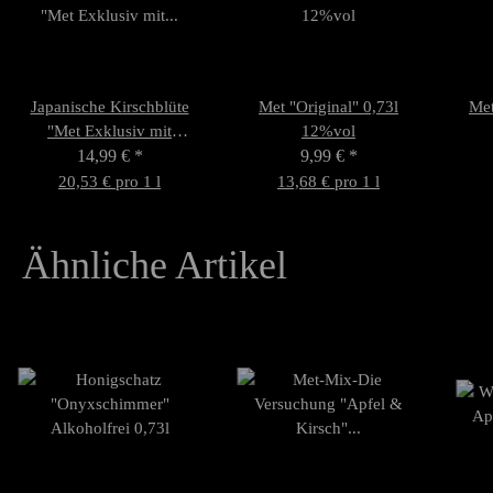
Japanische Kirschblüte
Met "Original" 0,73l
Met
"Met Exklusiv mit
12%vol
Kirschblüte" 0,73l
14,99 €
*
9,99 €
*
9,5%vol
20,53 € pro 1 l
13,68 € pro 1 l
Ähnliche Artikel