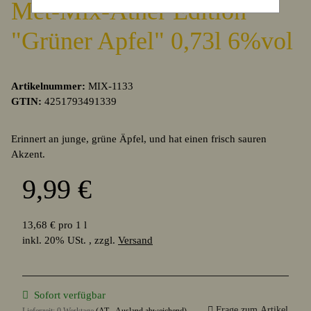
Met-Mix-Äther Edition
"Grüner Apfel" 0,73l 6%vol
Artikelnummer:
MIX-1133
GTIN:
4251793491339
Erinnert an junge, grüne Äpfel, und hat einen frisch sauren
Akzent.
9,99 €
13,68 € pro 1 l
inkl. 20% USt. , zzgl.
Versand
Sofort verfügbar
Frage zum Artikel