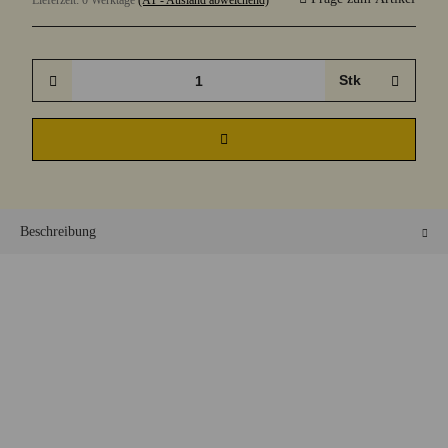
Lieferzeit:
0 Werktage
(AT - Ausland abweichend)
Stk
Beschreibung
Unser neuer Metmix
"grüner Apfel"
ist eine fruchtig
erfrischende neue Sorte!
Er erinnert an junge, grüne Äpfel, und hat einen frisch sauren
Akzent.
Honigwein(Met)-Mischgetränk mit Apfelsaft und Apfelaroma
(mit Farbstoff)