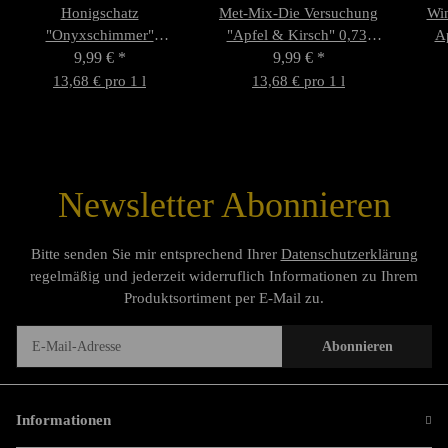
Honigschatz
Met-Mix-Die Versuchung
Win
"Onyxschimmer"
"Apfel & Kirsch" 0,73l
Ap
Alkoholfrei 0,73l
9,99 €
*
7,5%vol
9,99 €
*
13,68 € pro 1 l
13,68 € pro 1 l
Newsletter Abonnieren
Bitte senden Sie mir entsprechend Ihrer
Datenschutzerklärung
regelmäßig und jederzeit widerruflich Informationen zu Ihrem
Produktsortiment per E-Mail zu.
Abonnieren
Newsletter Abonnieren
Informationen