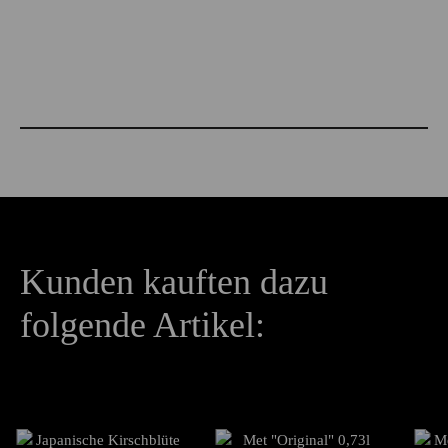
730ml
6%vol
Produkteigenschaft
Wert
Kunden kauften dazu
folgende Artikel: