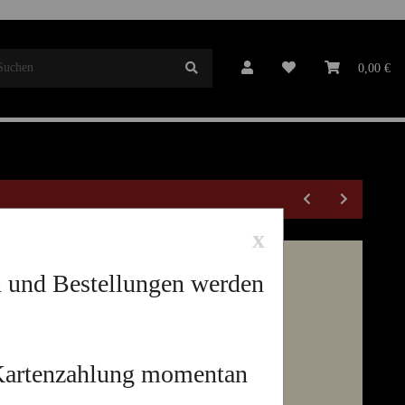
Mitgliedschaft
0,00 €
x
t Fass
n und Bestellungen werden
 Kartenzahlung momentan