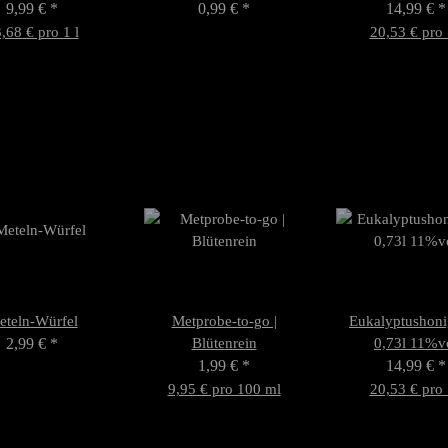
9,99 €
*
für 3 Würfel (25 Blatt)
0,99 €
*
14,99 €
*
,68 € pro 1 l
20,53 € pro 
eteln-Würfel
Metprobe-to-go |
Eukalyptushoni
2,99 €
*
Blütenrein
0,73l 11%v
1,99 €
*
14,99 €
*
9,95 € pro 100 ml
20,53 € pro 