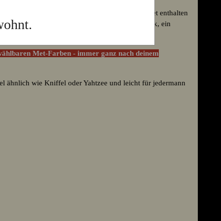
piel mit dem kultigen Würfel-Fass aus Holz. Im Set enthalten
wohnt.
hst: Das Würfelfass, eine Kurzanleitung, ein Block, ein
D12-Würfel mit Met-Motiven.
ei wählbaren Met-Farben - immer ganz nach deinem
el ähnlich wie Kniffel oder Yahtzee und leicht für jedermann