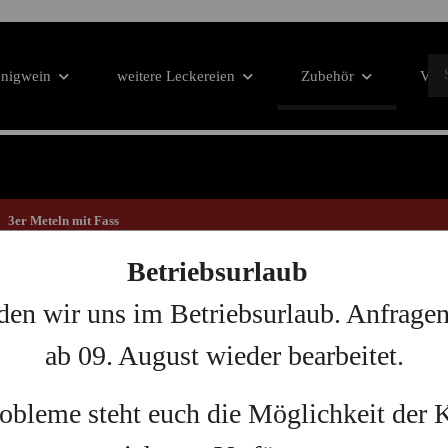
nigwein
weitere Leckereien
Zubehör
VIP-
3er Meteln mit Fass
Betriebsurlaub
3er Meteln mi
den wir uns im Betriebsurlaub. Anfrage
ab 09. August wieder bearbeitet.
Artikelnummer:
SPIEL-3004-B
robleme steht euch die Möglichkeit der
3er-Meteln Komplettset