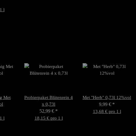
1 l
g Met
Probierpaket Blütenrein 4
Met "Herb" 0,73l 12%vol
ol
x 0,73l
9,99 €
*
52,99 €
*
13,68 € pro 1 l
1 l
18,15 € pro 1 l