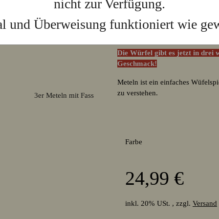
nicht zur Verfügung.
Unser beliebtes "Meteln"-Würfels
l und Überweisung funktioniert wie ge
ist alles was du zum Meteln brauc
Bleistift und drei einzigartige 
Die Würfel gibt es jetzt in dr
Geschmack!
Meteln ist ein einfaches Wüfelspi
zu verstehen.
Farbe
24,99 €
inkl. 20% USt. , zzgl.
Versand