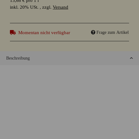
13,68 € pro 1 l
inkl. 20% USt. , zzgl.
Versand
Momentan nicht verfügbar
Frage zum Artikel
Beschreibung
Direkt offenbart sich die Süße des Honigweins, die die
Geschmacksknospen sanft umschmeichelt. Dieser süße Auftakt
wird jedoch sofort von der subtilen Herbe der Schlehe
durchbrochen. Die Schlehe sorgt für eine optimale Ergänzung
mit ihrer angenehmen Bitterkeit, die das Geschmackserlebnis
ausbalanciert.
Auch das würzige Aroma von Spekulatius. Zimt, Nelken und
anderen winterlichen Gewürzen kommt nicht zu kurz und
verleihen dem Met-Mix eine weihnachtliche Wärme. Diese