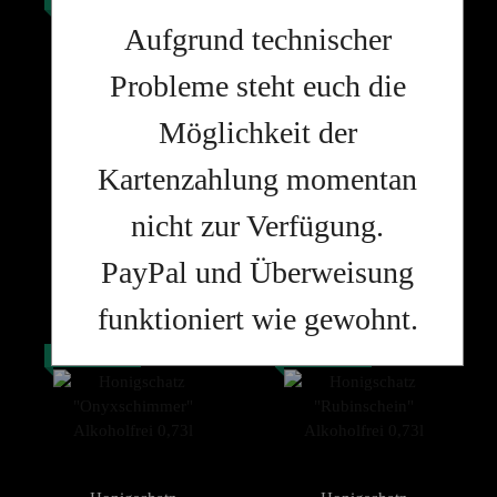
Aufgrund technischer
Probleme steht euch die
Möglichkeit der
Honigschatz
Honigschatz
"Bernsteinglut"
"Goldenglanz"
Kartenzahlung momentan
Alkoholfrei 0,73l
9,99 €
*
Alkoholfrei 0,73l
9,99 €
*
13,68 € pro 1 l
13,68 € pro 1 l
nicht zur Verfügung.
PayPal und Überweisung
funktioniert wie gewohnt.
AUF LAGER
AUF LAGER