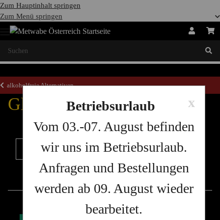
Zum Hauptinhalt springen
Zum Menü springen
alkoholfreie Alternativen
Glitzer-Honigschatz
x
Betriebsurlaub
Vom 03.-07. August befinden
wir uns im Betriebsurlaub.
Filter und Sortierung
Anfragen und Bestellungen
Artikel 1 - 6 von 6
werden ab 09. August wieder
bearbeitet.
AUF LAGER
AUSVERKAUFT