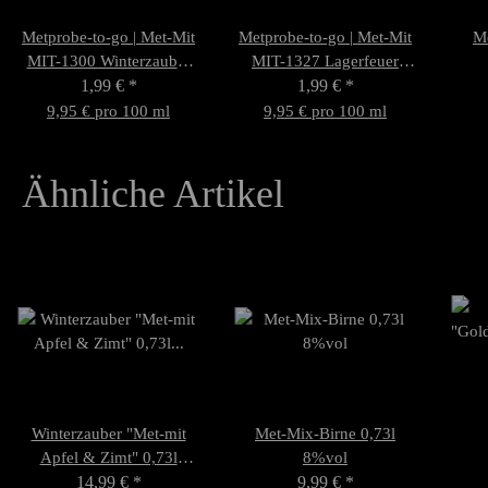
Metprobe-to-go | Met-Mit
Metprobe-to-go | Met-Mit
Me
MIT-1300 Winterzauber
MIT-1327 Lagerfeuer
"Apfel & Zimt" 20ml
1,99 €
*
"Kirsche & Zimt" 20ml
1,99 €
*
9%vol
6%vol
9,95 € pro 100 ml
9,95 € pro 100 ml
Ähnliche Artikel
Winterzauber "Met-mit
Met-Mix-Birne 0,73l
Apfel & Zimt" 0,73l
8%vol
14,99 €
9%vol
*
9,99 €
*