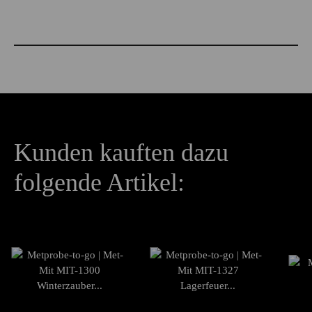
20ml
Produkteigenschaft
Wert
Kunden kauften dazu
folgende Artikel: